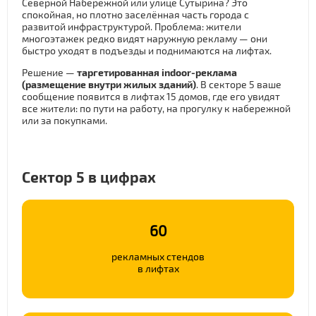
Северной Набережной или улице Сутырина? Это
в
спокойная, но плотно заселённая часть города с
развитой инфраструктурой. Проблема: жители
лифтах
многоэтажек редко видят наружную рекламу — они
быстро уходят в подъезды и поднимаются на лифтах.
сектора
Решение —
таргетированная indoor-реклама
(размещение внутри жилых зданий)
. В секторе 5 ваше
5
сообщение появится в лифтах 15 домов, где его увидят
все жители: по пути на работу, на прогулку к набережной
Кирова
или за покупками.
—
Северная
Сектор 5 в цифрах
Набережная,
Сутырина,
60
Павла
рекламных стендов
Корчагина
в лифтах