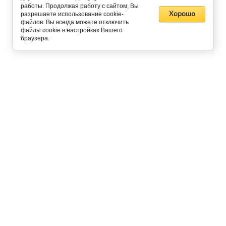
работы. Продолжая работу с сайтом, Вы
Хорошо
разрешаете использование cookie-
файлов. Вы всегда можете отключить
файлы cookie в настройках Вашего
браузера.
Контакты
E-Mail:
hello@liftprice.ru
Тел:
8 (800) 222-40-41
Обратный звонок