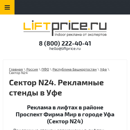
8 (800) 222-40-41
hello@liftprice.ru
Главная
\
Россия
\
ПФО
\
Республика Башкортостан
\
Уфа
\
Сектор N24
Сектор N24. Рекламные
стенды в Уфе