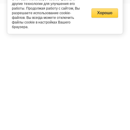
другие технологии для улучшения его
работы. Продолжая работу с сайтом, Вы
Хорошо
разрешаете использование cookie-
файлов. Вы всегда можете отключить
файлы cookie в настройках Вашего
браузера.
Контакты
E-Mail:
hello@liftprice.ru
Тел:
8 (800) 222-40-41
Обратный звонок