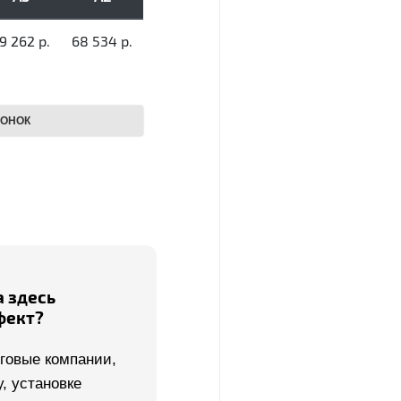
а здесь
фект?
говые компании,
, установке