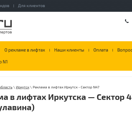
ендов
Для клиентов
О рекламе в лифтах
Наши клиенты
Оплата
Вопрос
р N1
область
\
Иркутск
\ Реклама в лифтах Иркутск - Сектор N47
а в лифтах Иркутска — Сектор 4
Булавина)