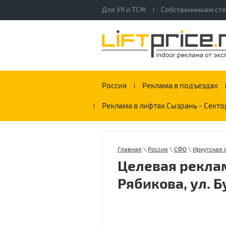
Для УК и ТСЖ
Собственникам ст
Россия
Реклама в подъездах
Реклама в лифтах Сызрань - Секто
Главная
\
Россия
\
СФО
\
Иркутская 
Целевая реклам
Рябикова, ул. 