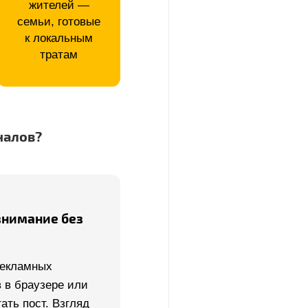
жителей —
семьи, готовые
к локальным
тратам
налов?
внимание без
рекламных
 в браузере или
ать пост. Взгляд