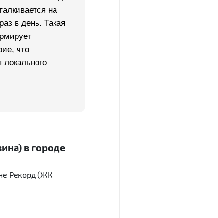
талкивается на
раз в день. Такая
ормирует
рие, что
я локального