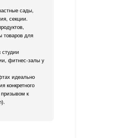
астные сады,
ия, секции.
продуктов,
ы товаров для
:
студии
ии, фитнес-залы у
фтах идеально
ия конкретного
 призывом к
n).