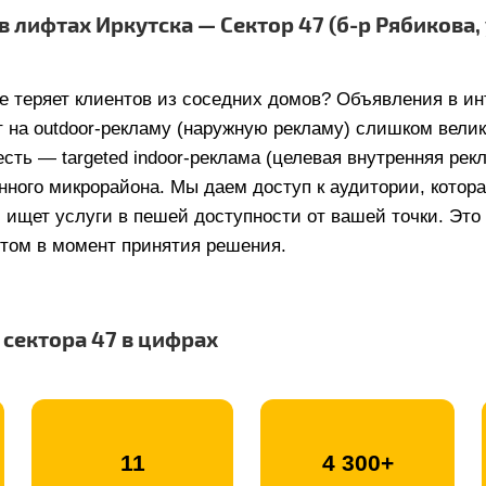
 лифтах Иркутска — Сектор 47 (б-р Рябикова, 
е теряет клиентов из соседних домов? Объявления в ин
т на outdoor-рекламу (наружную рекламу) слишком велик
сть — targeted indoor-реклама (целевая внутренняя рек
енного микрорайона. Мы даем доступ к аудитории, котор
 ищет услуги в пешей доступности от вашей точки. Это
том в момент принятия решения.
 сектора 47 в цифрах
11
4 300+