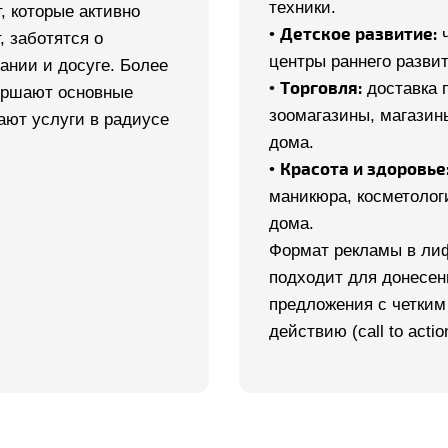
техники.
т, которые активно
•
Детское развитие:
ч
, заботятся о
центры раннего развит
ании и досуге. Более
•
Торговля:
доставка 
ершают основные
зоомагазины, магазин
ают услуги в радиусе
дома.
•
Красота и здоровье
маникюра, косметолог
дома.
Формат рекламы в ли
подходит для донесен
предложения с четким
действию (call to actio