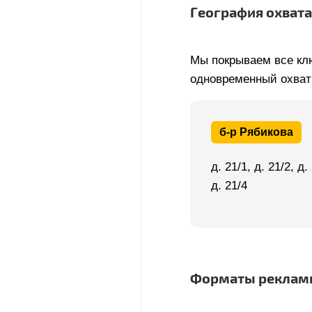
География охвата
Мы покрываем все кл
одновременный охват
б-р Рябикова
д. 21/1, д. 21/2, д.
д. 21/4
Форматы рекламн