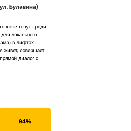
ул. Булавина)
тернете тонут среди
 для локального
лама) в лифтах
ая живет, совершает
 прямой диалог с
94%