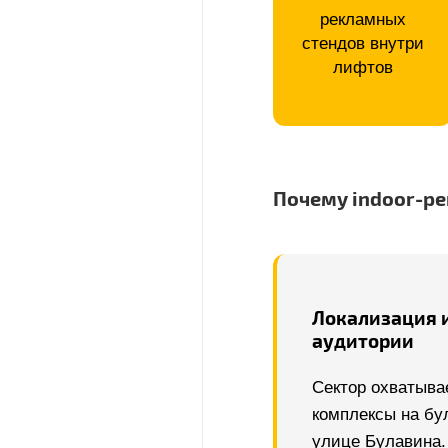
рекламных
стендов внутри
лифтов
Почему indoor-ре
Локализация 
аудитории
Сектор охватыва
комплексы на бу
улице Булавина.