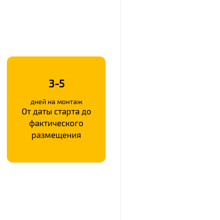
3-5
дней на монтаж
От даты старта до
фактического
размещения