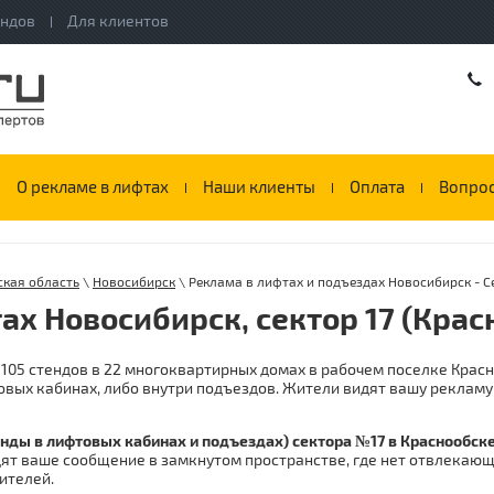
ендов
Для клиентов
О рекламе в лифтах
Наши клиенты
Оплата
Вопрос
кая область
\
Новосибирск
\ Реклама в лифтах и подъездах Новосибирск - С
ах Новосибирск, сектор 17 (Крас
 105 стендов в 22 многоквартирных домах в рабочем поселке Красн
вых кабинах, либо внутри подъездов. Жители видят вашу рекламу
енды в лифтовых кабинах и подъездах) сектора №17 в Краснообск
ят ваше сообщение в замкнутом пространстве, где нет отвлекающ
ителей.