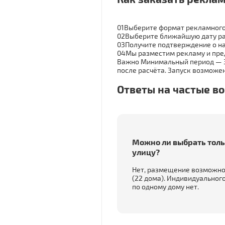
01
Выберите формат рекламного
02
Выберите ближайшую дату р
03
Получите подтверждение о н
04
Мы разместим рекламу и пре
Важно
Минимальный период — 30
после расчёта. Запуск возможен
Ответы на частые в
Можно ли выбрать толь
улицу?
Нет, размещение возможно
(22 дома). Индивидуальног
по одному дому нет.