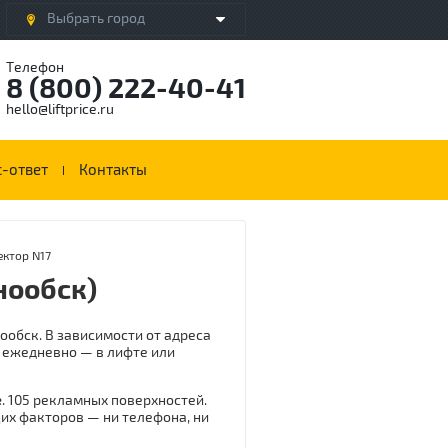
Выбрать город
Телефон
8 (800) 222-40-41
hello@liftprice.ru
-ответ
Контакты
ектор N17
нообск)
ообск. В зависимости от адреса
 ежедневно — в лифте или
е
. 105 рекламных поверхностей.
их факторов — ни телефона, ни