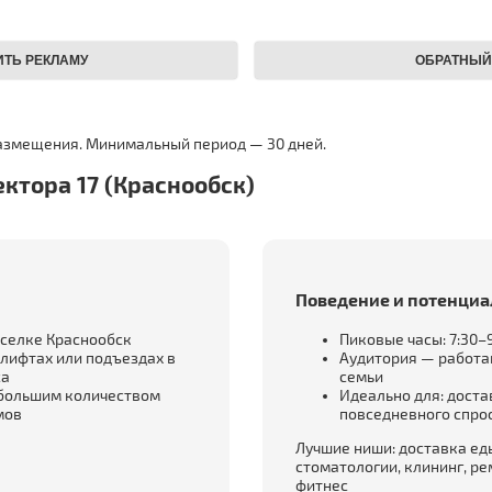
размещения. Минимальный период — 30 дней.
ктора 17 (Краснообск)
Поведение и потенциа
селке Краснообск
Пиковые часы: 7:30–9
лифтах или подъездах в
Аудитория — работ
са
семьи
 большим количеством
Идеально для: достав
мов
повседневного спро
Лучшие ниши: доставка еды
стоматологии, клининг, ре
фитнес