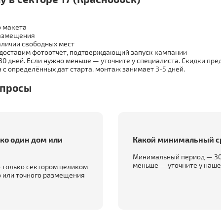
 макета
азмещения
аличии свободных мест
доставим фотоотчёт, подтверждающий запуск кампании
 дней. Если нужно меньше — уточните у специалиста. Скидки пре
 с определённых дат старта, монтаж занимает 3-5 дней.
опросы
ко один дом или
Какой минимальный с
Минимальный период — 30
меньше — уточните у наше
 только сектором целиком
о или точного размещения