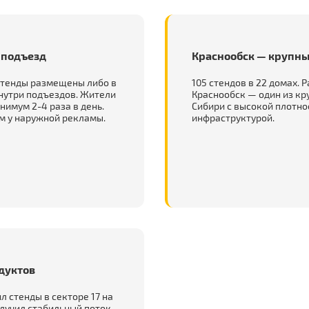
 подъезд
Краснообск — крупны
 стенды размещены либо в
105 стендов в 22 домах. 
нутри подъездов. Жители
Краснообск — один из кр
имум 2-4 раза в день.
Сибири с высокой плотно
м у наружной рекламы.
инфраструктурой.
дуктов
л стенды в секторе 17 на
олучил стабильный поток