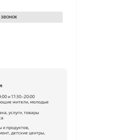
л
:00 и 17:30–20:00
ающие жители, молодые
ка, услуги, товары
са
 и продуктов,
монт, детские центры,