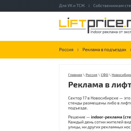
Для УК и ТСЖ
Собственникам ст
Россия
Реклама в подъездах
Главная
\
Россия
\
СФО
\
Новосибирс
Реклама в лифт
Сектор 17 в Новосибирске — это
стенды размещены либо в лифто
подъезде.
Решение —
indoor-реклама (ст
Каждый день сотни жителей вид
улицы, ни других рекламных нос