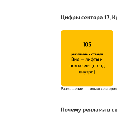
Цифры сектора 17, К
105
рекламных стенда
Вид — лифты и
подъезды (стенд
внутри)
Размещение — только сектором
Почему реклама в се